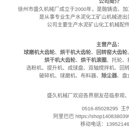
公司简介
徐州市盛久机械厂成立于2000年，是融铸造、
是从事专业生产水泥化工矿山机械进出
公司主要生产水泥矿山化工机械配
主营产品：
球磨机大齿轮
、
烘干机大齿轮
、
回转窑大齿轮
烘干机
大齿轮
、
烘干机滚圈
、托轮、
选粉机、提升机、成球盘、双轴搅拌机、回
破碎机、球磨机、布料器、
除尘器
、盘
盛久机械厂欢迎各界朋友莅临参观
0516-85028295 
阿里巴巴 https://shop1408380399
移动电话：13952146