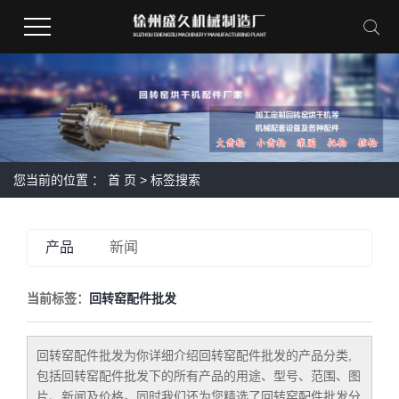
您当前的位置 ：
首 页
> 标签搜索
产品
新闻
当前标签：
回转窑配件批发
回转窑配件批发
为你详细介绍
回转窑配件批发
的产品分类,
包括
回转窑配件批发
下的所有产品的用途、型号、范围、图
片、新闻及价格。同时我们还为您精选了
回转窑配件批发
分